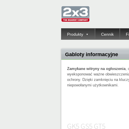
Produkty
Cennik
F
Gabloty informacyjne
Zamykane witryny na ogłoszenia
, 
wyeksponować ważne obwieszczenia,
ochrony. Dzięki zamknięciu na kluc
niepowołanymi użytkownikami.
GK5 GS5 GT5