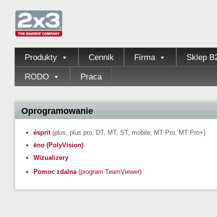
Produkty
Cennik
Firma
Sklep B
RODO
Praca
Oprogramowanie
ésprit
(plus, plus pro, DT, MT, ST, mobile, MT Pro, MT Pro+)
ēno (PolyVision)
Wizualizery
Pomoc zdalna
(program TeamViewer)